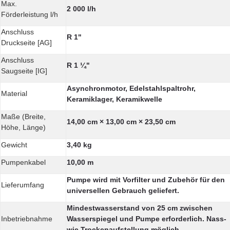
Max.
2 000 l/h
Förderleistung l/h
Anschluss
R 1"
Druckseite [AG]
Anschluss
R 1 ¼"
Saugseite [IG]
Asynchronmotor, Edelstahlspaltrohr,
Material
Keramiklager, Keramikwelle
Maße (Breite,
14,00 cm × 13,00 cm × 23,50 cm
Höhe, Länge)
Gewicht
3,40 kg
Pumpenkabel
10,00 m
Pumpe wird mit Vorfilter und Zubehör für den
Lieferumfang
universellen Gebrauch geliefert.
Mindestwasserstand von 25 cm zwischen
Inbetriebnahme
Wasserspiegel und Pumpe erforderlich. Nass-
wie Trockenaufstellung möglich.