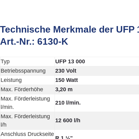
Technische Merkmale der UFP 13
Art.-Nr.: 6130-K
Typ
UFP 13 000
Betriebsspannung
230 Volt
Leistung
150 Watt
Max. Förderhöhe
3,20 m
Max. Förderleistung
210 l/min.
l/min.
Max. Förderleistung
12 600 l/h
l/h
Anschluss Druckseite
R 1 ½"