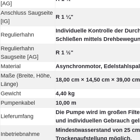
[AG]
Anschluss Saugseite
R 1 ¼"
[IG]
Individuelle Kontrolle der Du
Regulierhahn
Schließen mittels Drehbewegun
Regulierhahn
R 1 ½"
Saugseite [AG]
Material
Asynchronmotor, Edelstahlspal
Maße (Breite, Höhe,
18,00 cm × 14,50 cm × 39,00 cm
Länge)
Gewicht
4,40 kg
Pumpenkabel
10,00 m
Die Pumpe wird im großen Filte
Lieferumfang
und individuellen Gebrauch geli
Mindestwasserstand von 25 cm 
Inbetriebnahme
Trockenaufstellung möglich.