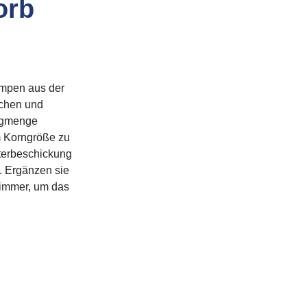
orb
pumpen aus der
ächen und
augmenge
m Korngröße zu
ilterbeschickung
t. Ergänzen sie
kimmer, um das